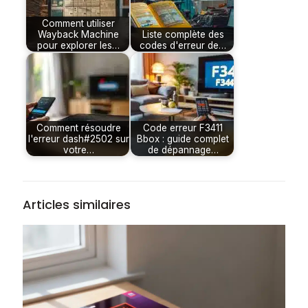
Comment utiliser
Wayback Machine
Liste complète des
pour explorer les…
codes d'erreur de…
Comment résoudre
Code erreur F3411
l'erreur dash#2502 sur
Bbox : guide complet
votre…
de dépannage…
Articles similaires